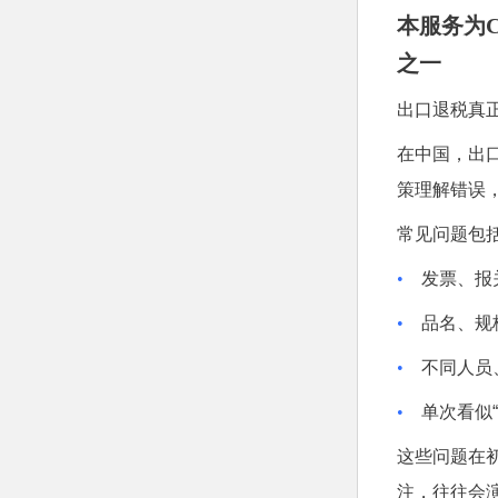
本服务为Ch
之一
出口退税真
在中国，出
策理解错误
常见问题包
•
发票、报
•
品名、规
•
不同人员
•
单次看似
这些问题在
注，往往会