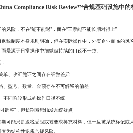
ina Compliance Risk Review™合规基础设施
正的风险，不在
“
能不能退
”
，而在
“
三票能不能长期对得上
”
口退税制度本身规则明确，但在实际操作中，外资企业面临的风
，而是源于日常操作中细微但持续的口径不一致。
括：
关单、收汇凭证之间存在细微差异
格、型号、数量、金额存在不可解释的偏差
、不同阶段形成的操作口径不统一
“
可调整
”
，但长期累积触发系统疑点
初期可能只是退税受阻或被要求补充材料，但一旦被系统标记或
演变为结构性退税合规风险。