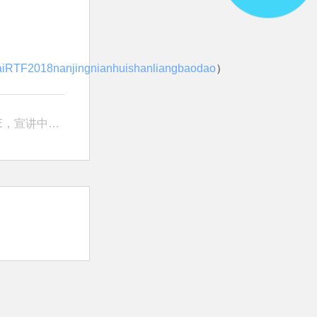
izaiRTF2018nanjingnianhuishanliangbaodao
）
子商务支持政策。