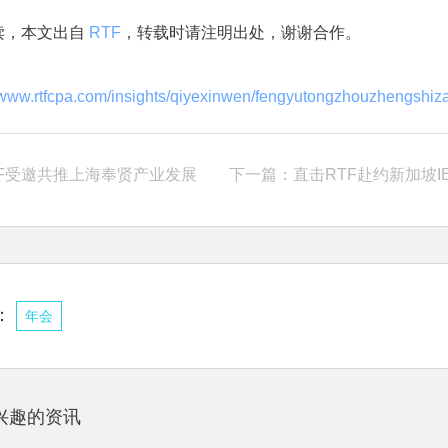
读，本文出自
RTF
，转载时请注明出处，谢谢合作。
//www.rtfcpa.com/insights/qiyexinwen/fengyutongzhouzhengsh
TF受邀共推上海奉贤产业发展
下一篇：
直击RTF赴约新加坡IE，宣讲中国电
：
年会
兴趣的资讯